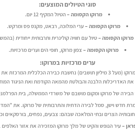
סוגי הטיולים המוצעים:
מרוקו הקסומה –
הטיול המקיף 12 יום.
מרוקו הקסומה –
ערי המלוכה, רבאט, מקנס פס ומרקש.
מרוקו הקסומה –
טיול עם חוויה קולינרית ותרבותית ייחודית (בהמשך
מרוקו הקסומה –
צפון מרוקו, חופי הים וערים מרכזיות.
ערים מרכזיות במרוקו:
קזבלנקה – העיר הגדולה ביותר במרוקו (מעל 3 מיליון תושבים) נחשבת כבירה ה
 את האדריכלות הלבנה והבולטת מהמאה הקודמת ואת הניגוד המודר
הבירה של מרוקו ומקום מושבם של משרדי הממשלה, בית הפרלמנט 
מרת חדש וישן, סמל לבירה הדתית והתרבותית של מרוקו. את "המד
ובותיה הצרים ובתי המלאכה שבהם: צבעים, נפחים, בורסקאים וכו
ראן –
עיר הנופש והקיט של מלך מרוקו המזכירה את אזור האלפים ב