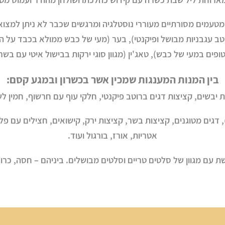
ל מטעמים מסורתיים מעוררי נוסטלגיה ומרגשים שכבר לא ניתן למצו
וטב עגבניות מבושל ופיקנטי), בער (מעי של כבש ממולא בכבד על
פים במעי של כבש), טאג'ין (מגוון סוגי ירקות בבישול איטי עם בשר
בין המנות המענגות שמכין אשר בכשרון ובמגע קסם:
ת יבשים, קציצות דגים ברוטב פיקנטי, חלקי עוף עם חרשוף, חמין ל
דגים מטוגנים, קציצות בשר, קציצות ירק, קישואים, חצילים עם פ
אטריות, אורז, בורגול ועוד.
 עם מגוון של סלטים טריים וסלטים מבושלים. ביניהם – חסה, כרוב