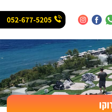
052-677-5205
וקו