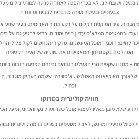
במינה ושובת לב. לא בכדי הפכה לאתר הסרטה לצוותי צילום מכל הע
צבעוניים ובעיקר אוירה מדברית לבבית ומיוחדת
הגבוה. עיר המוקפת דקלים על רקע בתיה האדומים. בעיר שפע אתר
 ועוד. בסמטאות המלא'ח עדיין חיים יהודים. כדאי להגיע גם אל כ
לחיים: דוכני האוכל המעשנים, מרקידי הנחשים לקול צלילי החלי
המהלכים בקסם וחן והמאפיינים את שווקיה של העיר הקסומה
ה –
ממנו נשקפים הרי האטלס הגבהים ובינהם הפסגה הגבוה ביותר 
לאורך האוקייאנוס האטלנטי. א'סווירה, ששמה העתיק מוגדור, היא
וכחול.
חוויה קולינרית במרוקו
 יודע שלא מובן מאליו למצוא אוכל כשר וטרי, נקי והיגייני, ומעל הכ
 לטיול מסעיר ומרגש, לאכול מטעמים כשרים ברמה קולינרית גבוהה
מארוחת ליל שבת כשרה עם קידוש כהלכתו ושולחן מהודר ועמוס מט