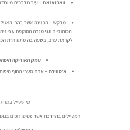
ווארזאזאת –
עיר מדברית מיוחדת 
מרקש –
הפנינה אשר בהרי האטלס 
הכותובייה וגני מנרה המוקפת עצי זית
לקראת ערב, בשעה בה מתעוררת הכיכר 
עמק האוריקה היפהפ
א'סווירה –
אחת מערי החוף היפות ש
מי שטייל במרוקו
המטיילים בהדרכת אשר פטיטו זוכים בנוסף
המטיילים נהנים 