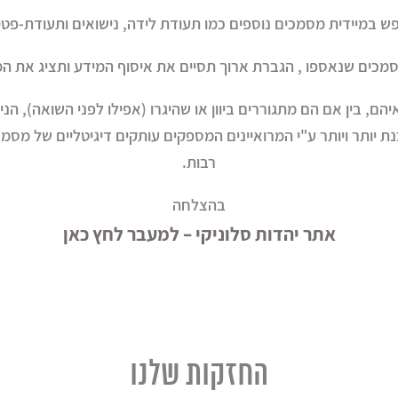
במיידית מסמכים נוספים כמו תעודת לידה, נישואים ותעודת-פטיר
כים שנאספו , הגברת ארוך תסיים את איסוף המידע ותציג את המ
, בין אם הם מתגוררים ביוון או שהיגרו (אפילו לפני השואה), הנ
ת יותר ויותר ע"י המרואיינים המספקים עותקים דיגיטליים של מסמכ
רבות.
בהצלחה
אתר יהדות סלוניקי – למעבר לחץ כאן
החזקות שלנו