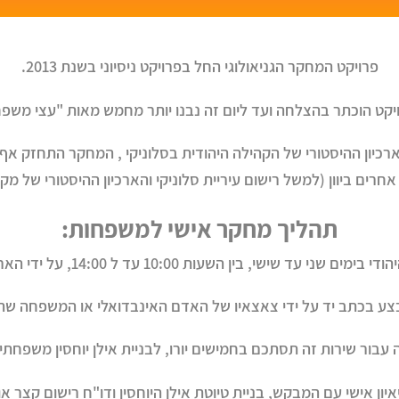
פרויקט המחקר הגניאולוגי החל בפרויקט ניסיוני בשנת 2013.
יקט הוכתר בהצלחה ועד ליום זה נבנו יותר מחמש מאות "עצי משפח
כיון ההיסטורי של הקהילה היהודית בסלוניקי , המחקר התחזק אף י
 אחרים ביוון (למשל רישום עיריית סלוניקי והארכיון ההיסטורי של מקד
תהליך מחקר אישי למשפחות:
 10:00 עד ל 14:00, על ידי הארכיאוניסטית הראשית הגברת אליקי ארוך.
 בכתב יד על ידי צאצאיו של האדם האינבדואלי או המשפחה ש
עבור שירות זה תסתכם בחמישים יורו, לבניית אילן יוחסין משפחתי
איון אישי עם המבקש, בניית טיוטת אילן היוחסין ודו"ח רישום קצר 