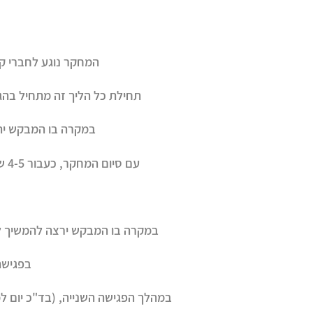
המחקר נוגע לחברי קהי
תחילת כל הליך זה מתחיל בהג
במקרה בו המבקש יהיה
עם סיום המחקר, כעבור 4-5 שבועות, תשלח למבקש, טיוטת אילן היוחסין וד"וח לגבי הממצאים, לדואר האלקטרוני של המבקש.
במקרה בו המבקש ירצה להמשיך לקב
בפגישה הרא
במהלך הפגישה השנייה, (בד"כ יום ל