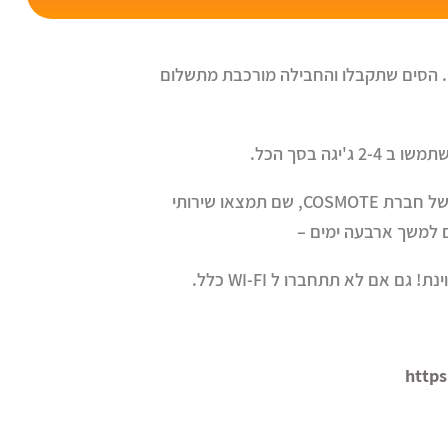
ץ. הסים שתקבלו והחבילה מורכבת מתשלום
ה בסך הכל.
כבר ביציאה מהשדה מיד לאחר האיסוף מזוודות ישנה חנות קטנה (וחדשה יחסית) מצד משמאל של חברת COSMOTE‏, שם תמצאו שירותי
אם לא תתחברו ל WI-FI כלל.
https