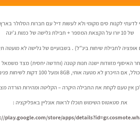
 לדעתי לקנות סים מקומי ולא לעשות דיל עם חברות הסלולר באר
של 10 יורו על הקצאת המספר + חבילת גלישה של כמות ג'יגה
ציה לחבילת שיחות בינ"ל) . בשבועיים של גלישה לא מועטה תשתמשו ב 2-4 ג'יג
 מטעה אותי, 8GB ומעל 100 דקות לשיחות פנים למשך ארבעה ימים –
אין טעם לקחת את החבילה היקרה – הקליטה ומהירות הורדה מצוינת! גם 
את סטאטוס השימוש תוכלו לראות אונליין באפליקציה :
://play.google.com/store/apps/details?id=gr.cosmote.w