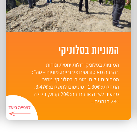
המוניות בסלוניקי
המוניות בסלוניקי זולות יחסית ונוחות
בהרבה מאוטובוסים ציבוריים. מוניות - סה"כ
המחירים זולים. מוניות בסלוניקי: מחיר
התחלתי: 1.30€ . מינימום לתשלום: 3.47€.
מהעיר לשדה או בחזרה: 20€ קבוע, בלילה
28€ הנהגים...