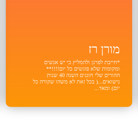
מורן רז
*חייבת לפרגן ולהמליץ כי יש אנשים
ומקומות שלא פוגשים כל יום!!!!**
ההורים שלי חוגגים השנה 40 שנות
נישואים...( בכל זאת לא משהו שקורה כל
יום) ומאד...