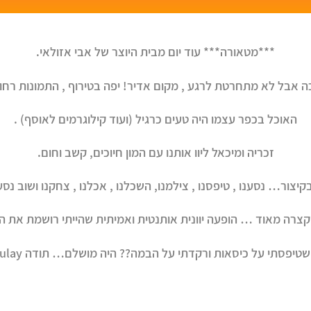
***מטאורה*** עוד יום מבית היוצר של אבי אזולאי.
 אבל לא מתחרטת לרגע , מקום אדיר! יפה בטירוף , התמונות רח
האוכל בכפר עצמו היה טעים כרגיל (ועוד קילוגרמים לאוסף) .
זכריה ומיכאל ליוו אותנו עם המון חיוכים, קשב וחום.
קיצור… נסענו , טיפסנו , צילמנו, השכלנו , אכלנו , צחקנו ושוב נסע
קצרה מאוד … הופעה יוונית אותנטית ואמיתית שהייתי רושמת את ה
יפסתי על כיסאות ורקדתי על הבמה?? היה מושלם… תודה Avi Azulay!!