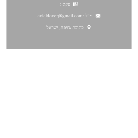
פקס :
מייל :
avieldover@gmail.com
כתובת :
חיפה, ישראל
תפריט ניווט
דף הבית
סלוניקי שלא הכרתם
חופשה בחורף