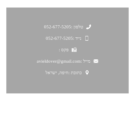
טלפון :
052-677-5205
נייד :
052-677-5205
פקס :
מייל :
avieldover@gmail.com
כתובת :
חיפה, ישראל
תפריט ניווט